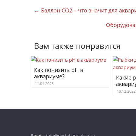
←
Баллон CO2 – что значит для аквар
Оборудова
Вам также понравится
Как понизить pH в
аквариуме?
Какие 
аквари
11.01.2023
13.12.2022
Email
: info@portal-aquafish.ru