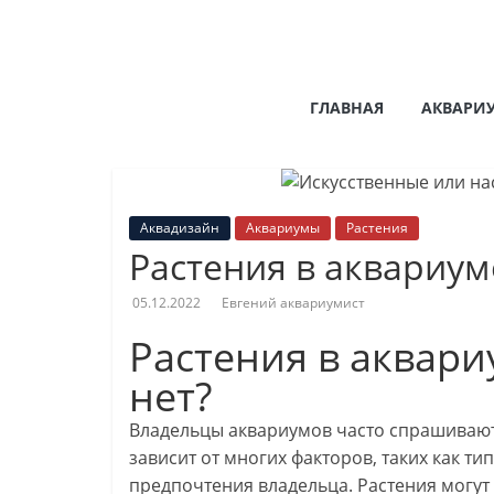
Перейти
к
содержимому
Портал
ГЛАВНАЯ
АКВАРИ
AQUAFISH
Портал
аквариумиста
Аквадизайн
Аквариумы
Растения
AQUAFISH
Растения в аквариум
05.12.2022
Евгений аквариумист
Растения в аквари
нет?
Владельцы аквариумов часто спрашивают,
зависит от многих факторов, таких как т
предпочтения владельца. Растения могут