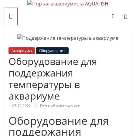
Перейти
Портал
к
содержимому
AQUAFISH
Портал
Аквариумы
Оборудование
аквариумиста
Оборудование для
AQUAFISH
поддержания
температуры в
аквариуме
05.12.2022
Евгений аквариумист
Оборудование для
поддержания