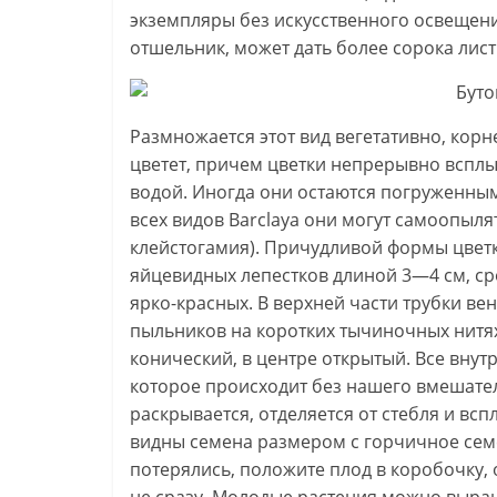
экземпляры без искусственного освещения.
отшельник, может дать более сорока лист
Размножается этот вид вегетативно, кор
цветет, причем цветки непрерывно всплы
водой. Иногда они остаются погруженными
всех видов Barclaya они могут самоопыля
клейстогамия). Причудливой формы цветк
яйцевидных лепестков длиной 3—4 см, ср
ярко-красных. В верхней части трубки ве
пыльников на коротких тычиночных нитях
конический, в центре открытый. Все внут
которое происходит без нашего вмешател
раскрывается, отделяется от стебля и всп
видны семена размером с горчичное сем
потерялись, положите плод в коробочку,