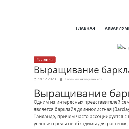
Перейти
к
содержимому
Портал
ГЛАВНАЯ
АКВАРИУМ
AQUAFISH
Портал
аквариумиста
Растения
AQUAFISH
Выращивание баркл
19.12.2023
Евгений аквариумист
Выращивание бар
Одним из интересных представителей сем
является барклайя длиннолистная (Barclay
Таиланде, причем часто ассоциируется с 
условия среды необходимы для растения,