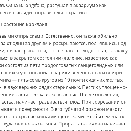
 Одна В. longifolia, растущая в аквариуме как
ьев и выглядит поразительно красиво.
невыми отпрысками. Естественно, он также обильно
вают один за другим и раскрываются, поднявшись над
, не раскрываются, но все равно плодоносят, так как у
ться в закрытом состоянии (явление, известное как
и состоят из пяти продолговатых ланцетовидных или
осшихся у основания, снаружи зеленоватых и внутри
нчика — пять-семь кругов из 10 почти сидячих желтых
, в двух верхних рядах стерильных. Пестик уплощенно-
ренние части цветка ярко-красные. После опыления,
ьства, начинает развиваться плод. При созревании он
лывает к поверхности. В его губчатой розовой мякоти
ечко, покрытые мягкими щетинками. Чтобы семена не
 откуда они не высыпятся. Прорастать семена начинают