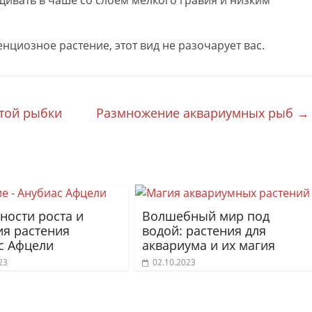
ивать в чаше со слоем мелкого гравия и низким
нциозное растение, этот вид не разочарует вас.
отой рыбки
Размножение аквариумных рыб
→
ности роста и
Волшебный мир под
ия растения
водой: растения для
с Афцели
аквариума и их магия
23
02.10.2023