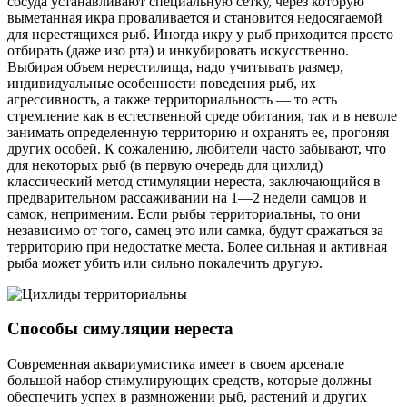
сосуда устанавливают специальную сетку, через которую
выметанная икра проваливается и становится недосягаемой
для нерестящихся рыб. Иногда икру у рыб приходится просто
отбирать (даже изо рта) и инкубировать искусственно.
Выбирая объем нерестилища, надо учитывать размер,
индивидуальные особенности поведения рыб, их
агрессивность, а также территориальность — то есть
стремление как в естественной среде обитания, так и в неволе
занимать определенную территорию и охранять ее, прогоняя
других особей. К сожалению, любители часто забывают, что
для некоторых рыб (в первую очередь для цихлид)
классический метод стимуляции нереста, заключающийся в
предварительном рассаживании на 1—2 недели самцов и
самок, неприменим. Если рыбы территориальны, то они
независимо от того, самец это или самка, будут сражаться за
территорию при недостатке места. Более сильная и активная
рыба может убить или сильно покалечить другую.
Способы симуляции нереста
Современная аквариумистика имеет в своем арсенале
большой набор стимулирующих средств, которые должны
обеспечить успех в размножении рыб, растений и других