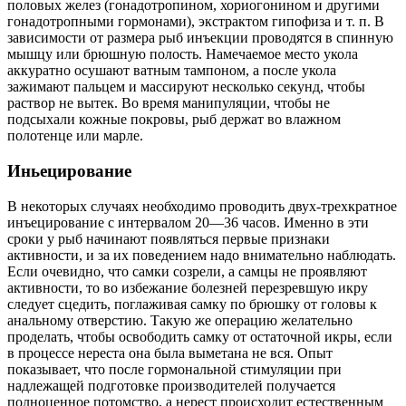
половых желез (гонадотропином, хориогонином и другими
гонадотропными гормонами), экстрактом гипофиза и т. п. В
зависимости от размера рыб инъекции проводятся в спинную
мышцу или брюшную полость. Намечаемое место укола
аккуратно осушают ватным тампоном, а после укола
зажимают пальцем и массируют несколько секунд, чтобы
раствор не вытек. Во время манипуляции, чтобы не
подсыхали кожные покровы, рыб держат во влажном
полотенце или марле.
Иньецирование
В некоторых случаях необходимо проводить двух-трехкратное
инъецирование с интервалом 20—36 часов. Именно в эти
сроки у рыб начинают появляться первые признаки
активности, и за их поведением надо внимательно наблюдать.
Если очевидно, что самки созрели, а самцы не проявляют
активности, то во избежание болезней перезревшую икру
следует сцедить, поглаживая самку по брюшку от головы к
анальному отверстию. Такую же операцию желательно
проделать, чтобы освободить самку от остаточной икры, если
в процессе нереста она была выметана не вся. Опыт
показывает, что после гормональной стимуляции при
надлежащей подготовке производителей получается
полноценное потомство, а нерест происходит естественным