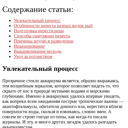
Содержание статьи:
Увлекательный процесс
Особенности нереста разных видов рыб
Подготовка нерестилища
Способы симуляции нереста
Причины неудач в разведении
Иньецирование
Выкармливание молоди
Уход за потомством
Увлекательный процесс
Прозрачное стекло аквариума является, образно выражаясь,
тем волшебным зеркалом, которое позволяет видеть то, что
скрыто от нас в природе мутными водами и морскими
глубинами. Именно в аквариумах удалось впервые увидеть,
как вопреки всем ожиданиям пестрые тропические вьюны —
акантофтальмусы, обитатели донного ила, нерестятся вблизи
поверхности воды, скользя и извиваясь, словно змеи. А
совсем не строят гнездо из пены, как когда-то писали
журналы. И эту, и много других загадок удалось разгадать
аквариумистам.