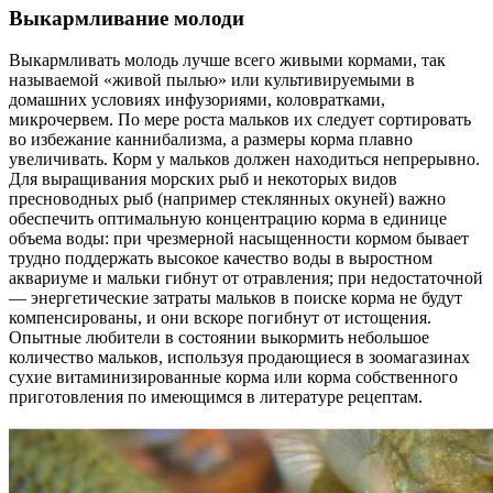
Выкармливание молоди
Выкармливать молодь лучше всего живыми кормами, так
называемой «живой пылью» или культивируемыми в
домашних условиях инфузориями, коловратками,
микрочервем. По мере роста мальков их следует сортировать
во избежание каннибализма, а размеры корма плавно
увеличивать. Корм у мальков должен находиться непрерывно.
Для выращивания морских рыб и некоторых видов
пресноводных рыб (например стеклянных окуней) важно
обеспечить оптимальную концентрацию корма в единице
объема воды: при чрезмерной насыщенности кормом бывает
трудно поддержать высокое качество воды в выростном
аквариуме и мальки гибнут от отравления; при недостаточной
— энергетические затраты мальков в поиске корма не будут
компенсированы, и они вскоре погибнут от истощения.
Опытные любители в состоянии выкормить небольшое
количество мальков, используя продающиеся в зоомагазинах
сухие витаминизированные корма или корма собственного
приготовления по имеющимся в литературе рецептам.