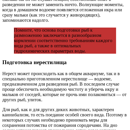
разведении не может заменить ничто. Волнующие моменты,
когда в домашнем водоеме появляется отложенная икра или
сразу мальки (как это случается у живородящих),
запоминаются надолго.
Помните, что основа подготовки рыб к
размножению заключается в разнообразном
кормлении соответственно требованиям каждого
вида рыб, а также в оптимальных
гидрохимических параметрах воды.
Подготовка нерестилища
Нерест может происходить как в общем аквариуме, так и в
специально приготовленном нерестилище — водоеме,
предназначенном для разведения рыб. В последнем случае
проще обеспечить необходимую чистоту и уберечь икру и
мальков от соседей, которые не прочь ими полакомиться — от
других рыб, улиток.
Для рыб, как и для других диких животных, характерен
каннибализм, то есть поедание особей своего вида. Поэтому в
некоторых случаях необходимо принимать меры для
сохранения потомства от пожирания сородичами. На дно