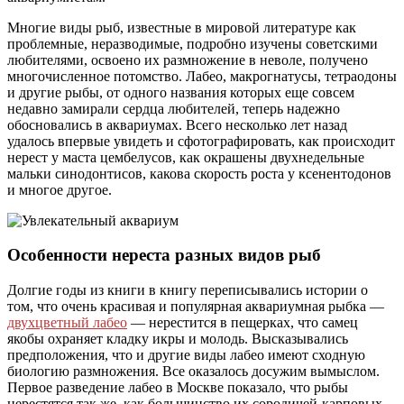
Многие виды рыб, известные в мировой литературе как
проблемные, неразводимые, подробно изучены советскими
любителями, освоено их размножение в неволе, получено
многочисленное потомство. Лабео, макрогнатусы, тетраодоны
и другие рыбы, от одного названия которых еще совсем
недавно замирали сердца любителей, теперь надежно
обосновались в аквариумах. Всего несколько лет назад
удалось впервые увидеть и сфотографировать, как происходит
нерест у маста цембелусов, как окрашены двухнедельные
мальки синодонтисов, какова скорость роста у ксенентодонов
и многое другое.
Особенности нереста разных видов рыб
Долгие годы из книги в книгу переписывались истории о
том, что очень красивая и популярная аквариумная рыбка —
двухцветный лабео
— нерестится в пещерках, что самец
якобы охраняет кладку икры и молодь. Высказывались
предположения, что и другие виды лабео имеют сходную
биологию размножения. Все оказалось досужим вымыслом.
Первое разведение лабео в Москве показало, что рыбы
нерестятся так же, как большинство их сородичей-карповых.