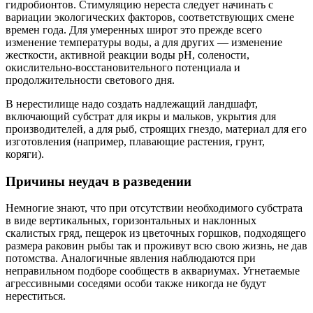
гидробионтов. Стимуляцию нереста следует начинать с
вариации экологических факторов, соответствующих смене
времен года. Для умеренных широт это прежде всего
изменение температуры воды, а для других — изменение
жесткости, активной реакции воды рН, солености,
окислительно-восстановительного потенциала и
продолжительности светового дня.
В нерестилище надо создать надлежащий ландшафт,
включающий субстрат для икры и мальков, укрытия для
производителей, а для рыб, строящих гнездо, материал для его
изготовления (например, плавающие растения, грунт,
коряги).
Причины неудач в разведении
Немногие знают, что при отсутствии необходимого субстрата
в виде вертикальных, горизонтальных и наклонных
скалистых гряд, пещерок из цветочных горшков, подходящего
размера раковин рыбы так и проживут всю свою жизнь, не дав
потомства. Аналогичные явления наблюдаются при
неправильном подборе сообществ в аквариумах. Угнетаемые
агрессивными соседями особи также никогда не будут
нереститься.