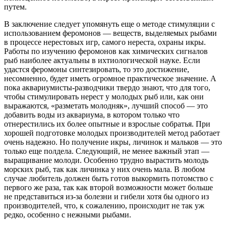
путем.
В заключение следует упомянуть еще о методе стимуляции с
использованием феромонов — веществ, выделяемых рыбами
в процессе нерестовых игр, самого нереста, охраны икры.
Работы по изучению феромонов как химических сигналов
рыб наиболее актуальны в ихтиологической науке. Если
удастся феромоны синтезировать, то это достижение,
несомненно, будет иметь огромное практическое значение. А
пока аквариумисты-разводчики твердо знают, что для того,
чтобы стимулировать нерест у молодых рыб или, как они
выражаются, «разметать молодняк», лучший способ — это
добавить воды из аквариума, в котором только что
отнерестились их более опытные и взрослые собратья. При
хорошей подготовке молодых производителей метод работает
очень надежно. Но получение икры, личинок и мальков — это
только еще полдела. Следующий, не менее важный этап —
выращивание молоди. Особенно трудно вырастить молодь
морских рыб, так как личинка у них очень мала. В любом
случае любитель должен быть готов выкормить потомство с
первого же раза, так как второй возможности может больше
не представиться из-за болезни и гибели хотя бы одного из
производителей, что, к сожалению, происходит не так уж
редко, особенно с нежными рыбами.