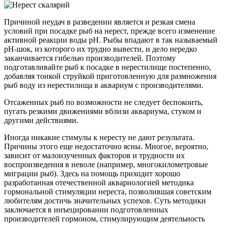
Причиной неудач в разведении является и резкая смена
условий при посадке рыб на нерест, прежде всего изменение
активной реакции воды рН. Рыбы впадают в так называемый
рН-шок, из которого их трудно вывести, и дело нередко
заканчивается гибелью производителей. Поэтому
подготавливайте рыб к посадке в нерестилище постепенно,
добавляя тонкой струйкой приготовленную для размножения
рыб воду из нерестилища в аквариум с производителями.
Отсаженных рыб по возможности не следует беспокоить,
пугать резкими движениями вблизи аквариума, стуком и
другими действиями.
Иногда никакие стимулы к нересту не дают результата.
Причины этого еще недостаточно ясны. Многое, вероятно,
зависит от малоизученных факторов и трудности их
воспроизведения в неволе (например, многокилометровые
миграции рыб). Здесь на помощь приходит хорошо
разработанная отечественной аквариологией методика
гормональной стимуляции нереста, позволившая советским
любителям достичь значительных успехов. Суть методики
заключается в инъецировании подготовленных
производителей гормоном, стимулирующим деятельность