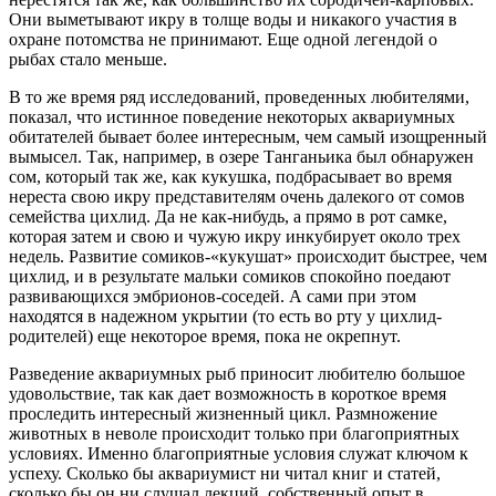
Они выметывают икру в толще воды и никакого участия в
охране потомства не принимают. Еще одной легендой о
рыбах стало меньше.
В то же время ряд исследований, проведенных любителями,
показал, что истинное поведение некоторых аквариумных
обитателей бывает более интересным, чем самый изощренный
вымысел. Так, например, в озере Танганьика был обнаружен
сом, который так же, как кукушка, подбрасывает во время
нереста свою икру представителям очень далекого от сомов
семейства цихлид. Да не как-нибудь, а прямо в рот самке,
которая затем и свою и чужую икру инкубирует около трех
недель. Развитие сомиков-«кукушат» происходит быстрее, чем
цихлид, и в результате мальки сомиков спокойно поедают
развивающихся эмбрионов-соседей. А сами при этом
находятся в надежном укрытии (то есть во рту у цихлид-
родителей) еще некоторое время, пока не окрепнут.
Разведение аквариумных рыб приносит любителю большое
удовольствие, так как дает возможность в короткое время
проследить интересный жизненный цикл. Размножение
животных в неволе происходит только при благоприятных
условиях. Именно благоприятные условия служат ключом к
успеху. Сколько бы аквариумист ни читал книг и статей,
сколько бы он ни слушал лекций, собственный опыт в