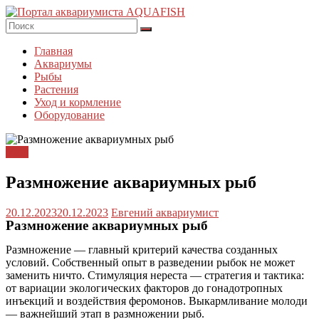
Перейти
к
содержимому
Портал
Главная
AQUAFISH
Аквариумы
Рыбы
Портал
Растения
аквариумиста
Уход и кормление
AQUAFISH
Оборудование
Уход
Размножение аквариумных рыб
20.12.2023
20.12.2023
Евгений аквариумист
Размножение аквариумных рыб
Размножение — главный критерий качества созданных
условий. Собственный опыт в разведении рыбок не может
заменить ничто. Стимуляция нереста — стратегия и тактика:
от вариации экологических факторов до гонадотропных
инъекций и воздействия феромонов. Выкармливание молоди
— важнейший этап в размножении рыб.