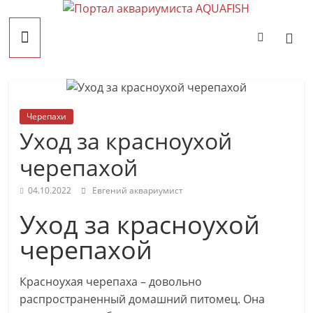
Перейти
Портал
к
содержимому
AQUAFISH
Портал
Черепахи
аквариумиста
Уход за красноухой
AQUAFISH
черепахой
04.10.2022
Евгений аквариумист
Уход за красноухой
черепахой
Красноухая черепаха – довольно
распространенный домашний питомец. Она