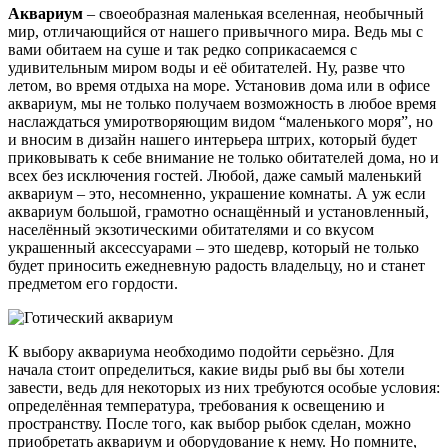
Аквариум
– своеобразная маленькая вселенная, необычный
мир, отличающийся от нашего привычного мира. Ведь мы с
вами обитаем на суше и так редко соприкасаемся с
удивительным миром воды и её обитателей. Ну, разве что
летом, во время отдыха на море. Установив дома или в офисе
аквариум, мы не только получаем возможность в любое время
наслаждаться умиротворяющим видом “маленького моря”, но
и вносим в дизайн нашего интерьера штрих, который будет
приковывать к себе внимание не только обитателей дома, но и
всех без исключения гостей. Любой, даже самый маленький
аквариум – это, несомненно, украшение комнаты. А уж если
аквариум большой, грамотно оснащённый и установленный,
населённый экзотическими обитателями и со вкусом
украшенный аксессуарами – это шедевр, который не только
будет приносить ежедневную радость владельцу, но и станет
предметом его гордости.
К выбору аквариума необходимо подойти серьёзно. Для
начала стоит определиться, какие виды рыб вы бы хотели
завести, ведь для некоторых из них требуются особые условия:
определённая температура, требования к освещению и
пространству. После того, как выбор рыбок сделан, можно
приобретать аквариум и оборудование к нему. Но помните,