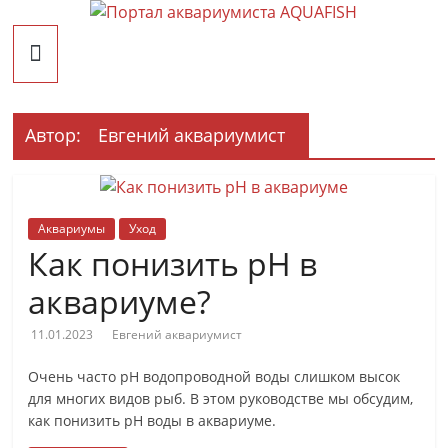
Перейти
Портал
к
содержимому
AQUAFISH
Автор:
Евгений аквариумист
Портал
аквариумиста
AQUAFISH
Аквариумы
Уход
Как понизить pH в
аквариуме?
11.01.2023
Евгений аквариумист
Очень часто pH водопроводной воды слишком высок
для многих видов рыб. В этом руководстве мы обсудим,
как понизить pH воды в аквариуме.