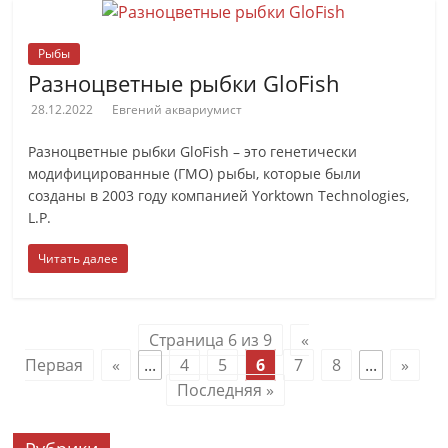
Рыбы
Разноцветные рыбки GloFish
28.12.2022
Евгений аквариумист
Разноцветные рыбки GloFish – это генетически
модифицированные (ГМО) рыбы, которые были
созданы в 2003 году компанией Yorktown Technologies,
L.P.
Читать далее
Страница 6 из 9
«
Первая
«
...
4
5
6
7
8
...
»
Последняя »